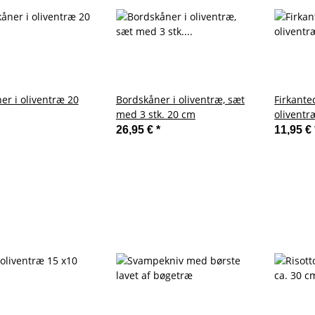
er i oliventræ 20
Bordskåner i oliventræ, sæt
Firkante
med 3 stk. 20 cm
oliventr
cm
26,95 €
*
11,95 €