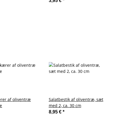
3,95 €
*
rer af oliventræ
Salatbestik af oliventræ, sæt
le
med 2, ca. 30 cm
8,95 €
*