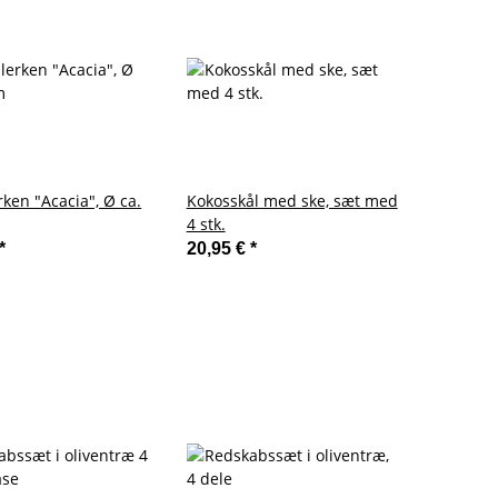
rken "Acacia", Ø ca.
Kokosskål med ske, sæt med
4 stk.
*
20,95 €
*