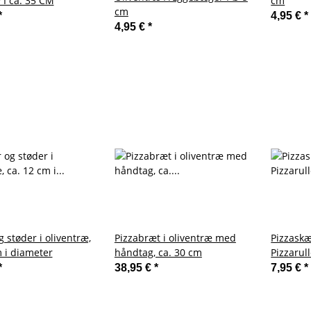
 I ca. 35 CM
cm
cm
*
4,95 €
*
4,95 €
*
 støder i oliventræ,
Pizzabræt i oliventræ med
Pizzaskæ
m i diameter
håndtag, ca. 30 cm
Pizzarul
*
38,95 €
*
7,95 €
*