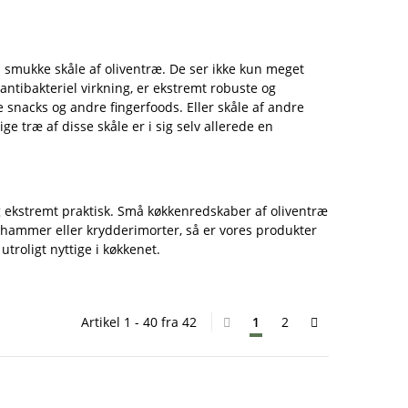
s smukke skåle af oliventræ. De ser ikke kun meget
ntibakteriel virkning, er ekstremt robuste og
e snacks og andre fingerfoods. Eller skåle af andre
e træ af disse skåle er i sig selv allerede en
g ekstremt praktisk. Små køkkenredskaber af oliventræ
kødhammer eller krydderimorter, så er vores produkter
troligt nyttige i køkkenet.
Artikel 1 - 40 fra 42
1
2