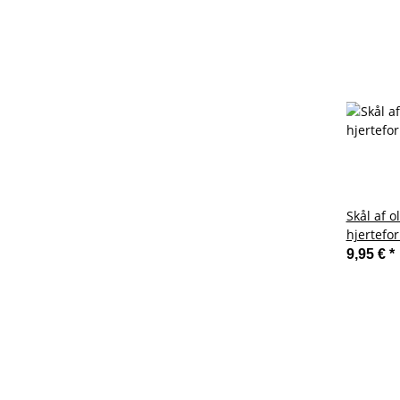
Skål af o
hjertefo
9,95 €
*