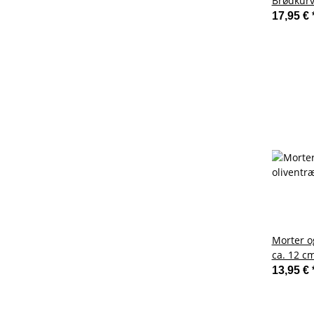
Brødkurv
17,95 €
Morter og
ca. 12 c
13,95 €