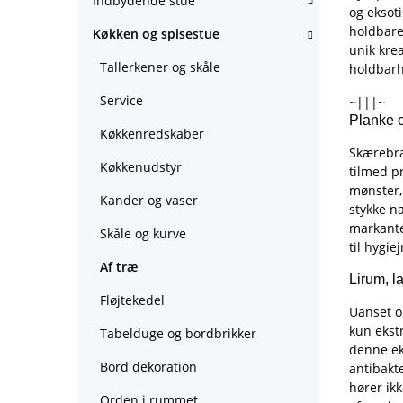
Indbydende stue
og eksot
holdbare
Køkken og spisestue
unik kre
Tallerkener og skåle
holdbarh
Service
~|||~
Planke o
Køkkenredskaber
Skærebræ
Køkkenudstyr
tilmed pr
mønster,
Kander og vaser
stykke na
markante
Skåle og kurve
til hygie
Af træ
Lirum, l
Fløjtekedel
Uanset om
kun ekstr
Tabelduge og bordbrikker
denne ek
Bord dekoration
antibakt
hører ik
Orden i rummet