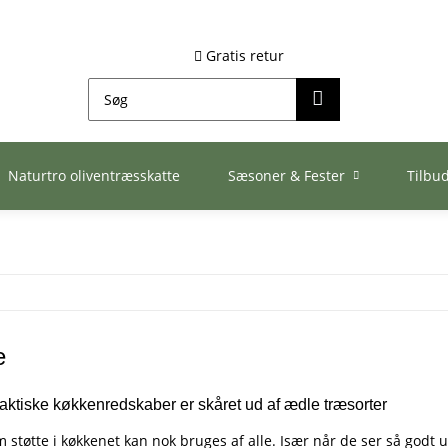
Gratis retur
Naturtro oliventræsskatte
Sæsoner & Fester
Tilbu
æ
aktiske køkkenredskaber er skåret ud af ædle træsorter
støtte i køkkenet kan nok bruges af alle. Især når de ser så godt u