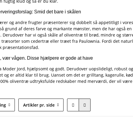
 fugtig klud og så er du klar.
rveringsforslag: Smid det bare i skålen
ærer og andre frugter præsenterer sig dobbelt så appetitligt i vore
på grund af deres farve og markante mønster, men de har også en a
 Derudover har vi også skåle af oliventræ til brød, mindre og størr
 træsorter som cedertræ eller træet fra Paulownia. Fordi det naturlig
sk præsentationsfad.
æ, vær vågen. Disse hjælpere er gode at have
a Moder Jord, hjælpsomt og godt. Derudover uopslideligt, robust o
 og er altid klar til brug. Uanset om det er grilltang, kagerulle, 
100% oliventræ udtryksfulde redskaber med merværdi, der vil være u
ing
Artikler pr. side