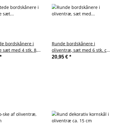
de bordskånere i
Runde bordskånere i
æ sæt med 4 stk. 8,5
oliventræ, sæt med 6 stk. ca.
8,5 CM
*
20,95 €
*