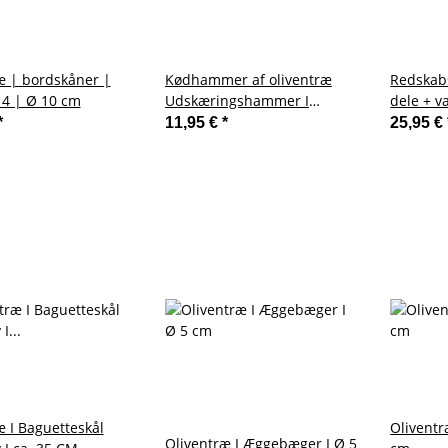
æ | bordskåner |
Kødhammer af oliventræ
Redskabs
4 | Ø 10 cm
Udskæringshammer I
dele + v
Dobbeltsidet I 25 cm
*
11,95 €
*
25,95 €
æ I Baguetteskål
Oliventr
Oliventræ I Æggebæger I Ø 5