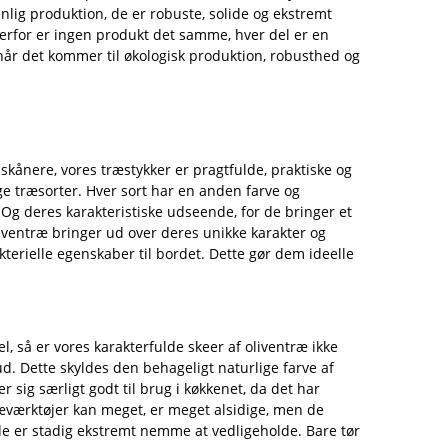
lig produktion, de er robuste, solide og ekstremt
erfor er ingen produkt det samme, hver del er en
år det kommer til økologisk produktion, robusthed og
kånere, vores træstykker er pragtfulde, praktiske og
ige træsorter. Hver sort har en anden farve og
Og deres karakteristiske udseende, for de bringer et
oliventræ bringer ud over deres unikke karakter og
rielle egenskaber til bordet. Dette gør dem ideelle
l, så er vores karakterfulde skeer af oliventræ ikke
ud. Dette skyldes den behageligt naturlige farve af
ig særligt godt til brug i køkkenet, da det har
æværktøjer kan meget, er meget alsidige, men de
e er stadig ekstremt nemme at vedligeholde. Bare tør