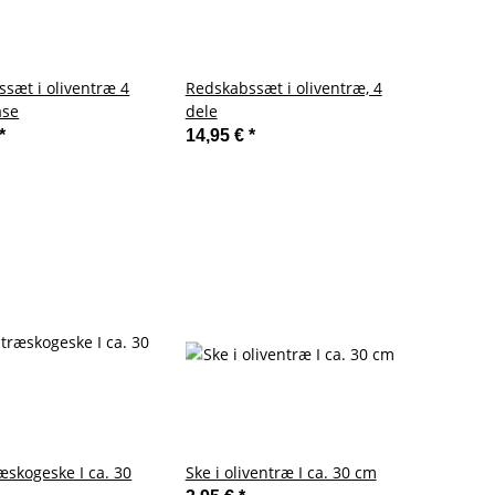
sæt i oliventræ 4
Redskabssæt i oliventræ, 4
ase
dele
*
14,95 €
*
æskogeske I ca. 30
Ske i oliventræ I ca. 30 cm