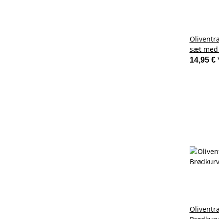
Oliventr
sæt med 
14,95 €
Oliventr