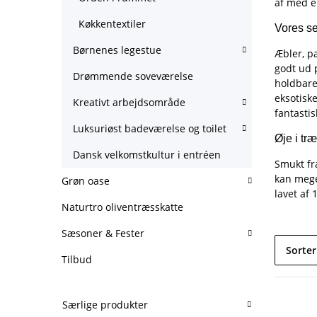
af med en
Køkkentextiler
Vores se
Børnenes legestue
Æbler, p
godt ud 
Drømmende soveværelse
holdbare.
eksotiske
Kreativt arbejdsområde
fantasti
Luksuriøst badeværelse og toilet
Øje i tr
Dansk velkomstkultur i entréen
Smukt fr
kan meget
Grøn oase
lavet af 
Naturtro oliventræsskatte
Sæsoner & Fester
Sorter
Tilbud
Særlige produkter