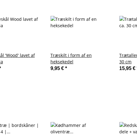
l 'Wood' lavet af
Træskilt i form af en
Trætalle
ia
heksekedel
30 cm
*
9,95 €
*
15,95 €