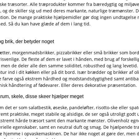
iske træsorter. Alle træprodukter kommer fra bæredygtig og miljøven
, og de skiller sig ud med deres markante, naturlige træmønster. D
ation. De mange praktiske hjælpemidler gør dog ingen undtagelse n
ed. Så du kan have glæde af dem i lang tid.
g brik, der betyder noget
tter, morgenmadsbrikker, pizzabrikker eller små brikker som bords
isvenlige. De fleste af dem er lavet i hånden, med brug af forskell
 men de deler alle den samme soliditet, robusthed og lang levetid. 
tur ind i dit køkken eller på dit bord. Især brædder og brikker af 
 farve også ekstrem hårdhed og modstandsdygtighed samt antibakte
jnisk håndtering af fødevarer. Eller deres dekorative præsentation.
arum, skele, disse skeer hjælper meget
 det er som salatbestik, øseske, pandeløfter, risotto-ske eller spate
emt praktiske, meget stabile og alsidige, de ser også utroligt godt 
stremt hårde træsort samt den markante mønster. Olivenholz egner s
erielle egenskaber, samt en neutral duft og smag. De hjælpende tr
ke hjemme i opvaskemaskinen. De har ikke noget at gøre der, men d