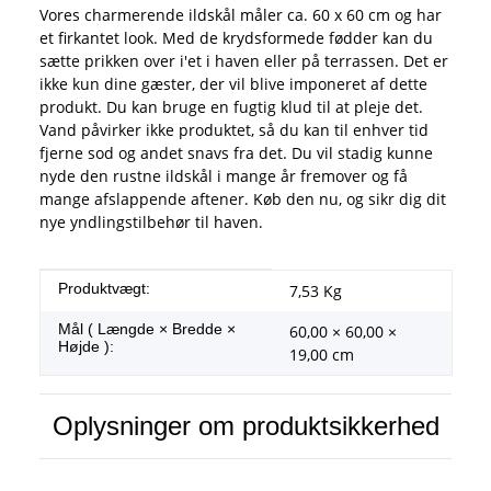
Vores charmerende ildskål måler ca. 60 x 60 cm og har
et firkantet look. Med de krydsformede fødder kan du
sætte prikken over i'et i haven eller på terrassen. Det er
ikke kun dine gæster, der vil blive imponeret af dette
produkt. Du kan bruge en fugtig klud til at pleje det.
Vand påvirker ikke produktet, så du kan til enhver tid
fjerne sod og andet snavs fra det. Du vil stadig kunne
nyde den rustne ildskål i mange år fremover og få
mange afslappende aftener. Køb den nu, og sikr dig dit
nye yndlingstilbehør til haven.
#productDetails.itemInformation#
#productDetails.itemValue#
Produktvægt:
7,53
Kg
Mål ( Længde × Bredde ×
60,00 × 60,00 ×
Højde ):
19,00 cm
Oplysninger om produktsikkerhed