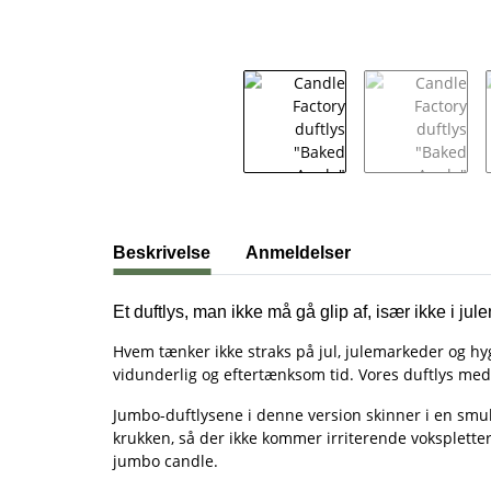
#productDetails.showMoreTabs#
Beskrivelse
Anmeldelser
Et duftlys, man ikke må gå glip af, især ikke i jule
Hvem tænker ikke straks på jul, julemarkeder og hygg
vidunderlig og eftertænksom tid. Vores duftlys me
Jumbo-duftlysene i denne version skinner i en smuk
krukken, så der ikke kommer irriterende vokspletter
jumbo candle.