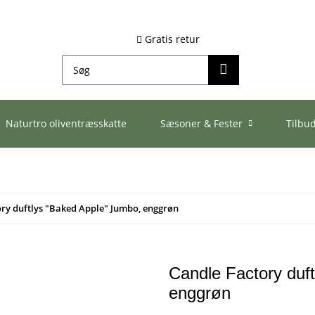
Gratis retur
Naturtro oliventræsskatte
Sæsoner & Fester
Tilbu
ory duftlys "Baked Apple" Jumbo, enggrøn
Candle Factory duf
enggrøn