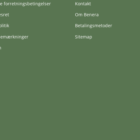
e forretningsbetingelser
Kontakt
esret
Om Benera
litik
Betalingsmetoder
vbemærkninger
Sitemap
m