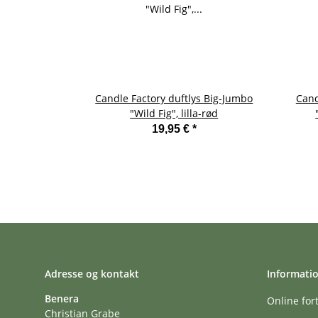
Candle Factory duftlys Big-Jumbo
Cand
"Wild Fig", lilla-rød
19,95 €
*
Adresse og kontakt
Informati
Benera
Online for
Christian Grabe