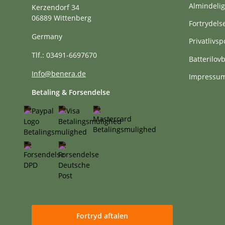
Almindelig
Kerzendorf 34
06889 Wittenberg
Fortrydels
Germany
Privatlivspo
Tlf.: 03491-6697670
Batterilo
Info@benera.de
Impressu
Betaling & Forsendelse
Fortryd aftalen