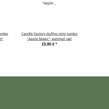
jumbo
Candle Factory duftlys mini jumbo
Candle Fac
m"
"Apple Magic", gammel rød
"granatæ
15,95 €
*