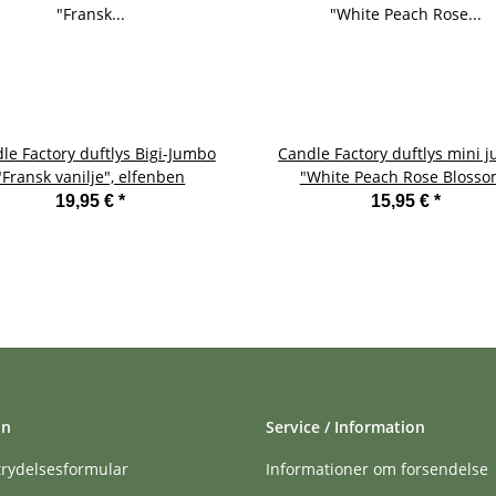
le Factory duftlys Bigi-Jumbo
Candle Factory duftlys mini 
"Fransk vanilje", elfenben
"White Peach Rose Blosso
19,95 €
*
15,95 €
*
on
Service / Information
trydelsesformular
Informationer om forsendelse