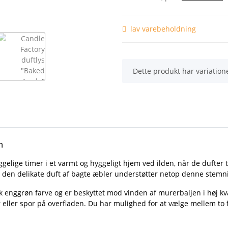
lav varebeholdning
x
Dette produkt har variation
n
elige timer i et varmt og hyggeligt hjem ved ilden, når de dufter t
d den delikate duft af bagte æbler understøtter netop denne stemn
 enggrøn farve og er beskyttet mod vinden af murerbaljen i høj kva
 eller spor på overfladen. Du har mulighed for at vælge mellem to f