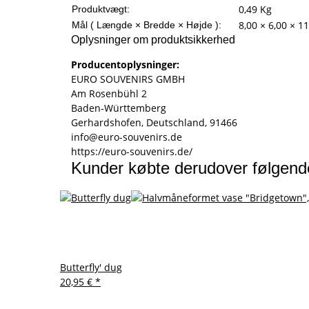
0,49
Kg
Produktvægt:
8,00 × 6,00 × 1
Mål ( Længde × Bredde × Højde ):
Oplysninger om produktsikkerhed
Producentoplysninger:
EURO SOUVENIRS GMBH
Am Rosenbühl 2
Baden-Württemberg
Gerhardshofen, Deutschland, 91466
info@euro-souvenirs.de
https://euro-souvenirs.de/
Kunder købte derudover følgend
Butterfly' dug
20,95 €
*