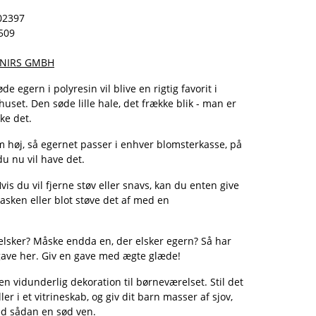
02397
509
NIRS GMBH
de egern i polyresin vil blive en rigtig favorit i
huset. Den søde lille hale, det frække blik - man er
ke det.
cm høj, så egernet passer i enhver blomsterkasse, på
du nu vil have det.
vis du vil fjerne støv eller snavs, kan du enten give
vasken eller blot støve det af med en
elsker? Måske endda en, der elsker egern? Så har
gave her. Giv en gave med ægte glæde!
 en vidunderlig dekoration til børneværelset. Stil det
er i et vitrineskab, og giv dit barn masser af sjov,
ed sådan en sød ven.