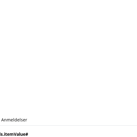
Anmeldelser
ls.itemValue#