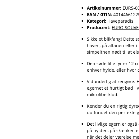
Artikelnummer:
EURS-0
EAN / GTIN:
4014466122
Kategori:
Haveparadis
Producent:
EURO SOUVE
Sikke et blikfang! Dette sø
haven, på altanen eller i 
simpelthen nødt til at els
Den søde lille fyr er 12 
enhver hylde, eller hvor 
Vidunderlig at rengøre: H
egernet et hurtigt bad i 
mikrofiberklud.
Kender du en rigtig dyre
du fundet den perfekte 
Det livlige egern er også
på hylden, på skænken ell
når det deler værelse m