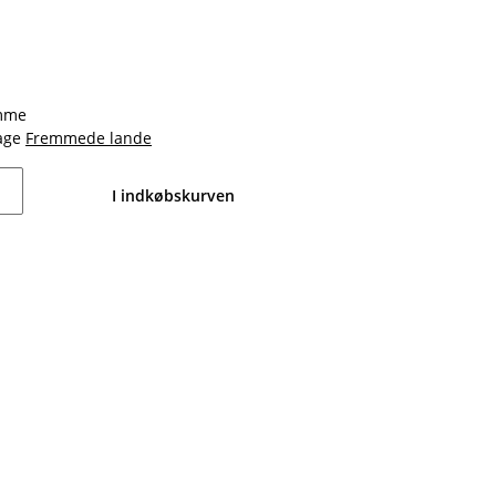
amme
dage
Fremmede lande
I indkøbskurven