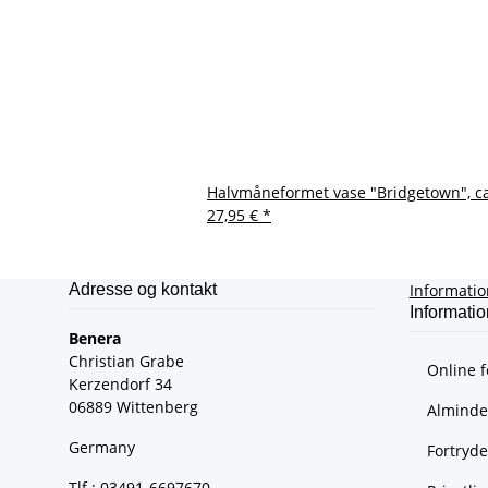
Halvmåneformet vase "Bridgetown", ca
27,95 €
*
Adresse og kontakt
Informati
Informatio
Benera
Christian Grabe
Online f
Kerzendorf 34
06889 Wittenberg
Almindel
Germany
Fortryde
Tlf.: 03491-6697670