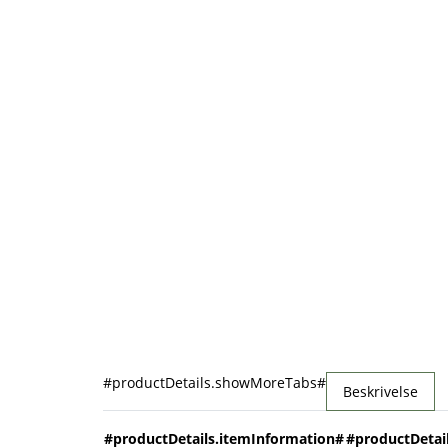
#productDetails.showMoreTabs#
Beskrivelse
#productDetails.itemInformation#
#productDetai