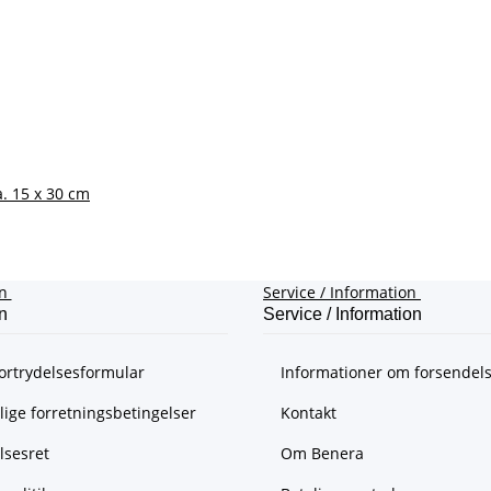
. 15 x 30 cm
on
Service / Information
n
Service / Information
ortrydelsesformular
Informationer om forsendel
ige forretningsbetingelser
Kontakt
lsesret
Om Benera