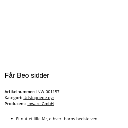
Får Beo sidder
Artikelnummer:
INW-001157
Kategori:
Udstoppede dyr
Producent:
inware GmbH
Et nuttet lille får, ethvert barns bedste ven.