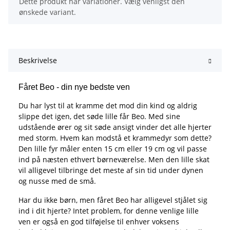
x
Dette produkt har variationer. Vælg venligst den
ønskede variant.
Beskrivelse
Fåret Beo - din nye bedste ven
Du har lyst til at kramme det mod din kind og aldrig
slippe det igen, det søde lille får Beo. Med sine
udstående ører og sit søde ansigt vinder det alle hjerter
med storm. Hvem kan modstå et krammedyr som dette?
Den lille fyr måler enten 15 cm eller 19 cm og vil passe
ind på næsten ethvert børneværelse. Men den lille skat
vil alligevel tilbringe det meste af sin tid under dynen
og nusse med de små.
Har du ikke børn, men fåret Beo har alligevel stjålet sig
ind i dit hjerte? Intet problem, for denne venlige lille
ven er også en god tilføjelse til enhver voksens