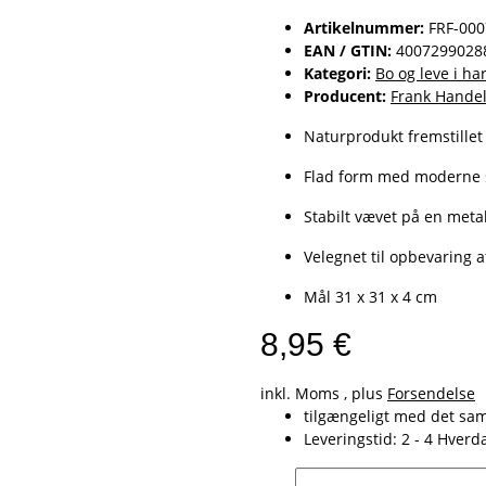
Artikelnummer:
FRF-00
EAN / GTIN:
4007299028
Kategori:
Bo og leve i h
Producent:
Frank Handel
Naturprodukt fremstillet
Flad form med moderne 
Stabilt vævet på en met
Velegnet til opbevaring af
Mål 31 x 31 x 4 cm
8,95 €
inkl. Moms , plus
Forsendelse
tilgængeligt med det s
Leveringstid:
2 - 4 Hver