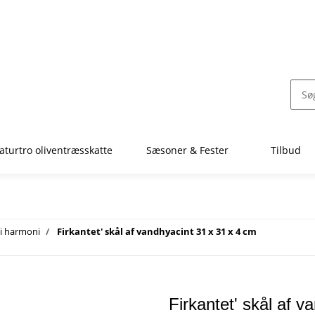
aturtro oliventræsskatte
Sæsoner & Fester
Tilbud
 i harmoni
Firkantet' skål af vandhyacint 31 x 31 x 4 cm
Firkantet' skål af 