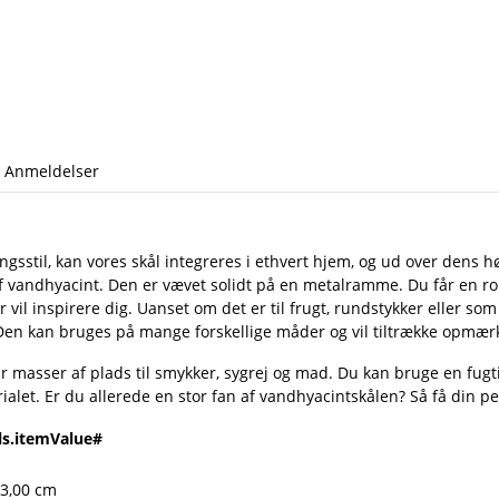
Anmeldelser
gsstil, kan vores skål integreres i ethvert hjem, og ud over dens hø
af vandhyacint. Den er vævet solidt på en metalramme. Du får en r
r vil inspirere dig. Uanset om det er til frugt, rundstykker eller so
 Den kan bruges på mange forskellige måder og vil tiltrække opmæ
ar masser af plads til smykker, sygrej og mad. Du kan bruge en fugt
ialet. Er du allerede en stor fan af vandhyacintskålen? Så få din p
ls.itemValue#
 3,00 cm