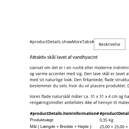
#productDetails.showMoreTabs#
Beskrivelse
Attraktiv skål lavet af vandhyacint
Uanset om det er i en rustik eller moderne indretnin
og varme accenter med sig. Den lave skål er lavet 
med sit naturlige look. Den firkantede, flade struktu
bestemmer du selv, hvor du vil placere produktet.
Vores flade naturskål måler ca. 31 x 31 x 4 cm og h
rengøringsmidler anbefales ikke af hensyn til mater
#productDetails.itemInformation#
#productDetai
0,35
Kg
Produktvægt:
25,00 × 25,00 ×
Mål ( Længde × Bredde × Højde ):