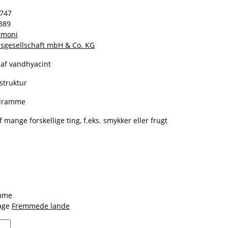
0747
889
armoni
sgesellschaft mbH & Co. KG
 af vandhyacint
struktur
alramme
 mange forskellige ting, f.eks. smykker eller frugt
amme
dage
Fremmede lande