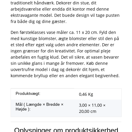
traditionelt håndværk. Dekorer din stue, dit
arbejdsværelse eller endda dit kontor med denne
ekstravagante model. Det buede design vil tage pusten
fra både dig og dine gæster.
Den førsteklasses vase måler ca. 11 x 20 cm. Fyld den
med kunstige blomster, ægte blomster eller stil den på
et sted efter eget valg uden andre elementer. Der er
ingen grænser for din kreativitet. For optimal pleje
anbefales en fugtig klud. Det vil sikre, at vasen bevarer
sin unikke glans i mange år fremover. Køb denne
uovertrufne model i dag og dekorér dit hjem, et
kommende bryllup eller en anden elegant begivenhed.
#productDetails.itemInformation#
#productDetails.itemValue#
Produktvægt:
0,46
Kg
Mål ( Længde × Bredde ×
3,00 × 11,00 ×
Højde ):
20,00 cm
Oplysninger om produktsikkerhed