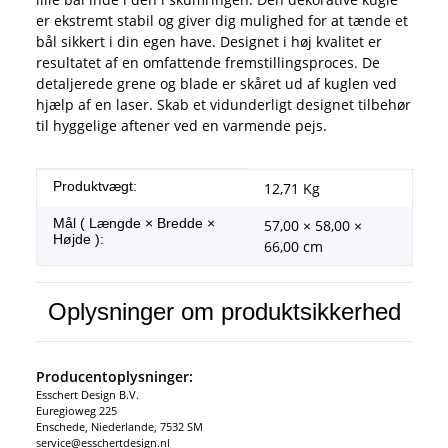
er ekstremt stabil og giver dig mulighed for at tænde et
bål sikkert i din egen have. Designet i høj kvalitet er
resultatet af en omfattende fremstillingsproces. De
detaljerede grene og blade er skåret ud af kuglen ved
hjælp af en laser. Skab et vidunderligt designet tilbehør
til hyggelige aftener ved en varmende pejs.
#productDetails.itemInformation#
#productDetails.itemValue#
Produktvægt:
12,71
Kg
Mål ( Længde × Bredde ×
57,00 × 58,00 ×
Højde ):
66,00 cm
Oplysninger om produktsikkerhed
Producentoplysninger:
Esschert Design B.V.
Euregioweg 225
Enschede, Niederlande, 7532 SM
service@esschertdesign.nl