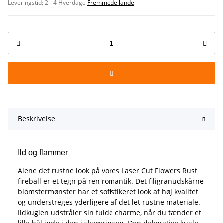
Leveringstid:
2 - 4 Hverdage
Fremmede lande
Beskrivelse
Ild og flammer
Alene det rustne look på vores Laser Cut Flowers Rust
fireball er et tegn på ren romantik. Det filigranudskårne
blomstermønster har et sofistikeret look af høj kvalitet
og understreges yderligere af det let rustne materiale.
Ildkuglen udstråler sin fulde charme, når du tænder et
lille bål inde i den i skumringen. Den dekorative kugle