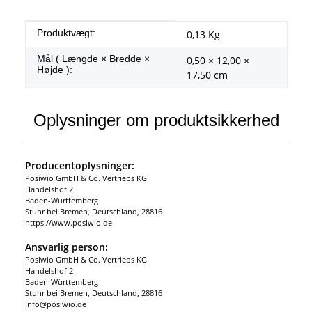
#productDetails.itemInformation#
#productDetails.itemValue#
Produktvægt:
0,13
Kg
Mål ( Længde × Bredde ×
0,50 × 12,00 ×
Højde ):
17,50 cm
Oplysninger om produktsikkerhed
Producentoplysninger:
Posiwio GmbH & Co. Vertriebs KG
Handelshof 2
Baden-Württemberg
Stuhr bei Bremen, Deutschland, 28816
https://www.posiwio.de
Ansvarlig person:
Posiwio GmbH & Co. Vertriebs KG
Handelshof 2
Baden-Württemberg
Stuhr bei Bremen, Deutschland, 28816
info@posiwio.de