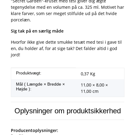
"Secret Garden"-kruset med tesi giver dig ægte
tegenydelse med en volumen på ca. 325 ml. Motivet har
klare farver, som ser meget stilfulde ud på det hvide
porcelæn.
Sig tak på en særlig måde
Hvorfor ikke give dette smukke tesæt med tesi i gave til
en, du holder af, for at sige tak? Det falder altid i god
jord!
#productDetails.itemInformation#
#productDetails.itemValue#
Produktvægt:
0,37
Kg
Mål ( Længde × Bredde ×
11,00 × 8,00 ×
Højde ):
11,00 cm
Oplysninger om produktsikkerhed
Producentoplysninger: