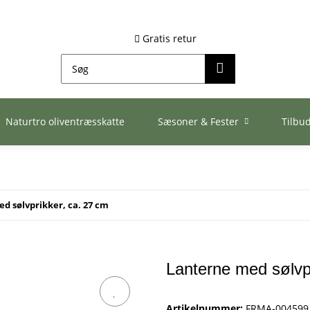
Gratis retur
Naturtro oliventræsskatte
Sæsoner & Fester
Tilbu
d sølvprikker, ca. 27 cm
Lanterne med sølvp
Artikelnummer:
FRMA-004599