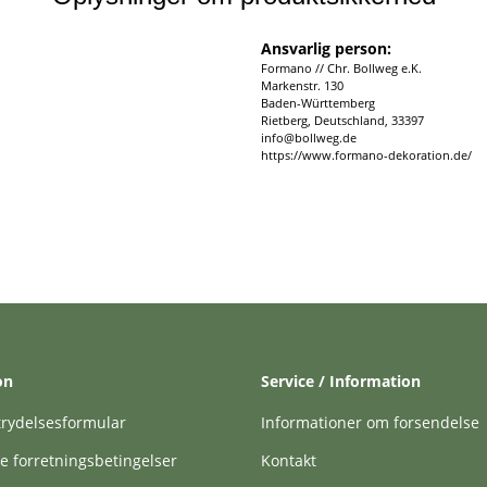
Ansvarlig person:
Formano // Chr. Bollweg e.K.
Markenstr. 130
Baden-Württemberg
Rietberg, Deutschland, 33397
info@bollweg.de
https://www.formano-dekoration.de/
on
Service / Information
trydelsesformular
Informationer om forsendelse
e forretningsbetingelser
Kontakt