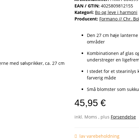
EAN / GTIN:
4025809812155
Kategori:
Bo og leve i harmoni
Producent:
Formano // Chr. Bo
Den 27 cm høje lanterne 
områder
Kombinationen af glas og
understreger en ligefrem
I stedet for et stearinly
farverig måde
Små blomster som sukkule
45,95 €
inkl. Moms , plus
Forsendelse
lav varebeholdning