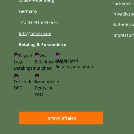
06889 Wittenberg
Fortrydels
Germany
Privatlivspo
Tlf.: 03491-6697670
Batterilo
Info@benera.de
Impressu
Betaling & Forsendelse
Fortryd aftalen