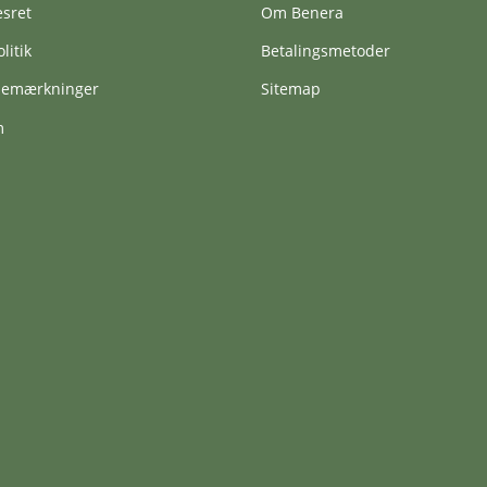
esret
Om Benera
litik
Betalingsmetoder
vbemærkninger
Sitemap
m