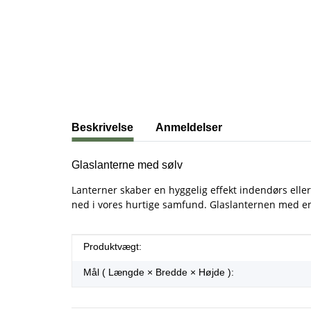
#productDetails.showMoreTabs#
Beskrivelse
Anmeldelser
Glaslanterne med sølv
Lanterner skaber en hyggelig effekt indendørs eller 
ned i vores hurtige samfund. Glaslanternen med en 
#productDetails.itemInformation#
#productDetails.itemValue#
Produktvægt:
Mål ( Længde × Bredde × Højde ):