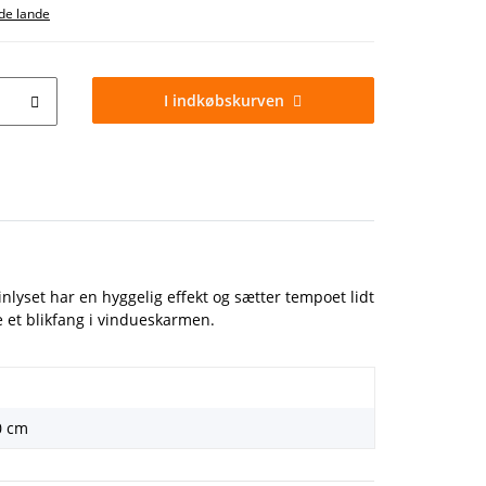
e lande
I indkøbskurven
inlyset har en hyggelig effekt og sætter tempoet lidt
 et blikfang i vindueskarmen.
0 cm