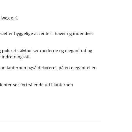
llweg e.K.
sætter hyggelige accenter i haver og indendørs
 poleret sølvfod ser moderne og elegant ud og
 indretningsstil
s kan lanternen også dekoreres på en elegant eller
nter ser fortryllende ud i lanternen