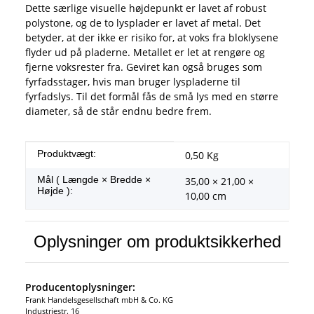
Dette særlige visuelle højdepunkt er lavet af robust
polystone, og de to lysplader er lavet af metal. Det
betyder, at der ikke er risiko for, at voks fra bloklysene
flyder ud på pladerne. Metallet er let at rengøre og
fjerne voksrester fra. Geviret kan også bruges som
fyrfadsstager, hvis man bruger lyspladerne til
fyrfadslys. Til det formål fås de små lys med en større
diameter, så de står endnu bedre frem.
#productDetails.itemInformation#
#productDetails.itemValue#
Produktvægt:
0,50
Kg
Mål ( Længde × Bredde ×
35,00 × 21,00 ×
Højde ):
10,00 cm
Oplysninger om produktsikkerhed
Producentoplysninger:
Frank Handelsgesellschaft mbH & Co. KG
Industriestr. 16