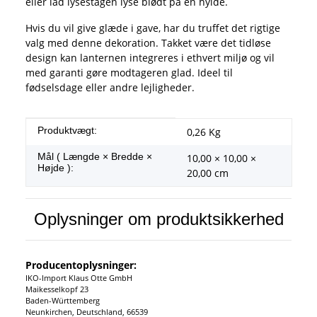
eller lad lysestagen lyse blødt på en hylde.
Hvis du vil give glæde i gave, har du truffet det rigtige
valg med denne dekoration. Takket være det tidløse
design kan lanternen integreres i ethvert miljø og vil
med garanti gøre modtageren glad. Ideel til
fødselsdage eller andre lejligheder.
#productDetails.itemInformation#
#productDetails.itemValue#
Produktvægt:
0,26
Kg
Mål ( Længde × Bredde ×
10,00 × 10,00 ×
Højde ):
20,00 cm
Oplysninger om produktsikkerhed
Producentoplysninger:
IKO-Import Klaus Otte GmbH
Maikesselkopf 23
Baden-Württemberg
Neunkirchen, Deutschland, 66539