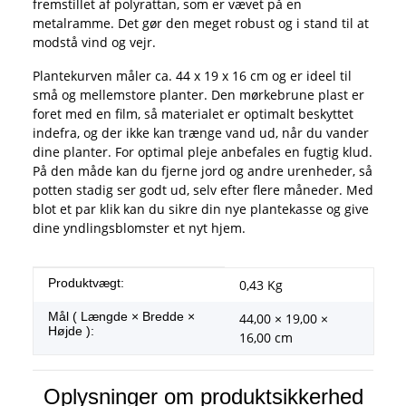
fremstillet af polyrattan, som er vævet på en
metalramme. Det gør den meget robust og i stand til at
modstå vind og vejr.
Plantekurven måler ca. 44 x 19 x 16 cm og er ideel til
små og mellemstore planter. Den mørkebrune plast er
foret med en film, så materialet er optimalt beskyttet
indefra, og der ikke kan trænge vand ud, når du vander
dine planter. For optimal pleje anbefales en fugtig klud.
På den måde kan du fjerne jord og andre urenheder, så
potten stadig ser godt ud, selv efter flere måneder. Med
blot et par klik kan du sikre din nye plantekasse og give
dine yndlingsblomster et nyt hjem.
#productDetails.itemInformation#
#productDetails.itemValue#
Produktvægt:
0,43
Kg
Mål ( Længde × Bredde ×
44,00 × 19,00 ×
Højde ):
16,00 cm
Oplysninger om produktsikkerhed