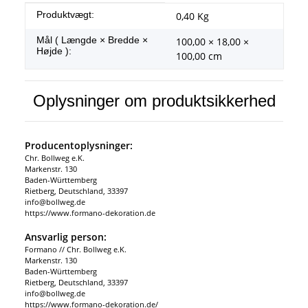
#productDetails.itemInformation#
#productDetails.itemValue#
Produktvægt:
0,40
Kg
Mål ( Længde × Bredde ×
100,00 × 18,00 ×
Højde ):
100,00 cm
Oplysninger om produktsikkerhed
Producentoplysninger:
Chr. Bollweg e.K.
Markenstr. 130
Baden-Württemberg
Rietberg, Deutschland, 33397
info@bollweg.de
https://www.formano-dekoration.de
Ansvarlig person:
Formano // Chr. Bollweg e.K.
Markenstr. 130
Baden-Württemberg
Rietberg, Deutschland, 33397
info@bollweg.de
https://www.formano-dekoration.de/