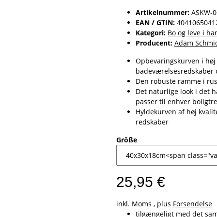
Artikelnummer:
ASKW-0
EAN / GTIN:
4041065041
Kategori:
Bo og leve i h
Producent:
Adam Schmid
Opbevaringskurven i høj k
badeværelsesredskaber o
Den robuste ramme i rustf
Det naturlige look i det 
passer til enhver boligtr
Hyldekurven af høj kvalit
redskaber
Größe
25,95 €
inkl. Moms , plus
Forsendelse
tilgængeligt med det s