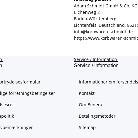
Adam Schmidt GmbH & Co. KG
Eichenweg 2
Baden-Württemberg
Lichtenfels, Deutschland, 9621
info@korbwaren-schmidt.de
https://www.korbwaren-schmid
on
Service / Information
n
Service / Information
ortrydelsesformular
Informationer om forsendel
ige forretningsbetingelser
Kontakt
lsesret
Om Benera
spolitik
Betalingsmetoder
lovbemærkninger
Sitemap