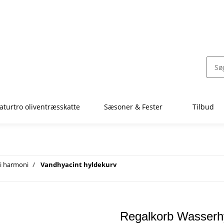
aturtro oliventræsskatte
Sæsoner & Fester
Tilbud
 i harmoni
Vandhyacint hyldekurv
Regalkorb Wasserhy