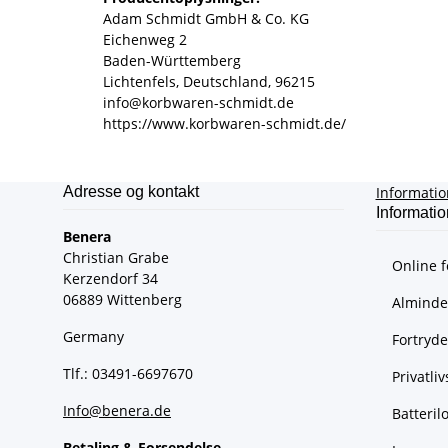
Adam Schmidt GmbH & Co. KG
Eichenweg 2
Baden-Württemberg
Lichtenfels, Deutschland, 96215
info@korbwaren-schmidt.de
https://www.korbwaren-schmidt.de/
Adresse og kontakt
Informati
Informatio
Benera
Christian Grabe
Online f
Kerzendorf 34
06889 Wittenberg
Almindel
Germany
Fortryde
Tlf.: 03491-6697670
Privatliv
Info@benera.de
Batteri
Betaling & Forsendelse