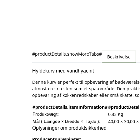
#productDetails.showMoreTabs#
Beskrivelse
Hyldekurv med vandhyacint
Denne kurv er perfekt til opbevaring af badeværels
atmosfære, næsten som et spa-område. Den praktiske
opbevaring af køkkenredskaber eller små skatte, s
#productDetails.itemInformation#
#productDetai
0,83
Kg
Produktvægt:
40,00 × 30,00 ×
Mål ( Længde × Bredde × Højde ):
Oplysninger om produktsikkerhed
Producentoplysninger: