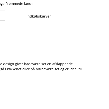
dage
Fremmede lande
I indkøbskurven
ige design giver badeværelset en afslappende
i køkkenet eller på børneværelset og er ideel til