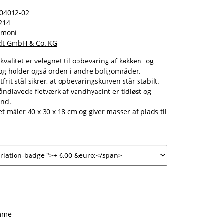
04012-02
214
armoni
t GmbH & Co. KG
valitet er velegnet til opbevaring af køkken- og
g holder også orden i andre boligområder.
rit stål sikrer, at opbevaringskurven står stabilt.
håndlavede fletværk af vandhyacint er tidløst og
end.
et måler 40 x 30 x 18 cm og giver masser af plads til
amme