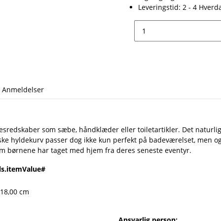
Leveringstid:
2 - 4 Hver
Anmeldelser
esredskaber som sæbe, håndklæder eller toiletartikler. Det naturl
 hyldekurv passer dog ikke kun perfekt på badeværelset, men også 
om børnene har taget med hjem fra deres seneste eventyr.
ls.itemValue#
 18,00 cm
Ansvarlig person: