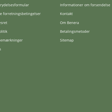
trydelsesformular
Informationer om forsendelse
e forretningsbetingelser
Kontakt
esret
Om Benera
litik
Betalingsmetoder
vbemærkninger
Sitemap
m