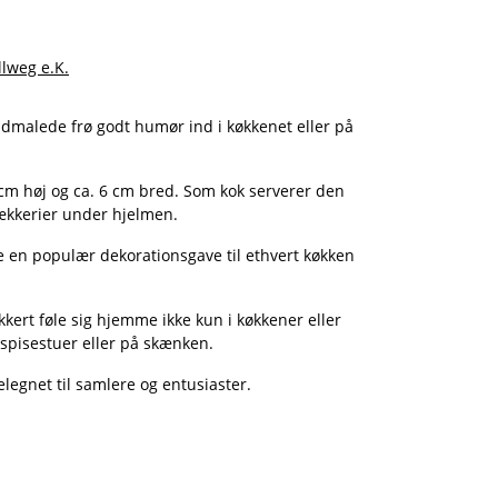
llweg e.K.
dmalede frø godt humør ind i køkkenet eller på
3 cm høj og ca. 6 cm bred. Som kok serverer den
 lækkerier under hjelmen.
re en populær dekorationsgave til ethvert køkken
ikkert føle sig hjemme ikke kun i køkkener eller
 spisestuer eller på skænken.
 velegnet til samlere og entusiaster.