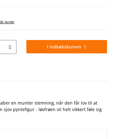
e lande
I indkøbskurven
kaber en munter stemning, når den får lov til at
jov pyntefigur - løvfrøen vil helt sikkert føle sig