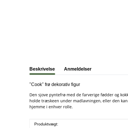
#productDetails.showMoreTabs#
Beskrivelse
Anmeldelser
"Cook" frø dekorativ figur
Den sjove pyntefrø med de farverige fødder og kokke
holde træskeen under madlavningen, eller den kan giv
hjemme i enhver rolle.
#productDetails.itemInformation#
#productDetails.itemValue#
Produktvægt: