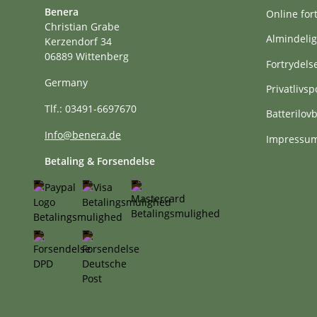
Benera
Online for
Christian Grabe
Almindelig
Kerzendorf 34
06889 Wittenberg
Fortrydels
Germany
Privatlivspo
Tlf.: 03491-6697670
Batterilo
Info@benera.de
Impressu
Betaling & Forsendelse