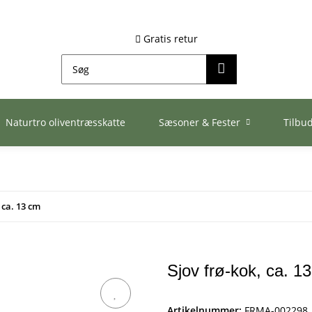
Gratis retur
Naturtro oliventræsskatte
Sæsoner & Fester
Tilbu
 ca. 13 cm
Sjov frø-kok, ca. 1
Artikelnummer:
FRMA-002298