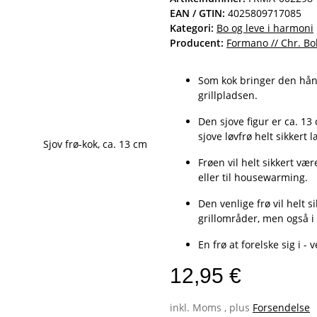
EAN / GTIN:
4025809717085
Kategori:
Bo og leve i harmoni
Producent:
Formano // Chr. Bo
Som kok bringer den hån
grillpladsen.
Den sjove figur er ca. 1
sjove løvfrø helt sikkert
Frøen vil helt sikkert væ
eller til housewarming.
Den venlige frø vil helt s
grillområder, men også i
En frø at forelske sig i -
12,95 €
inkl. Moms , plus
Forsendelse