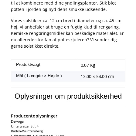
til at kombinere med dine yndlingsplanter. Stik blot
potten i jorden og nyd dens smukke udseende.
Vores solstik er ca. 12 cm bred i diameter og ca. 45 cm
høj. Vi anbefaler at bruge en fugtig klud til rengøring.
Kemiske rengøringsmidler kan beskadige materialet. Er
du allerede stor fan af potteskjuleren? Vi sender dig
gerne solstikket direkte.
#productDetails.itemInformation#
#productDetails.itemValue#
Produktvægt:
0,07
Kg
Mål ( Længde × Højde ):
13,00 × 54,00 cm
Oplysninger om produktsikkerhed
Producentoplysninger:
Dewoga
Unterwaizer Str. 4
Baden-Württemberg
Heinersreuth, Deutschland, 95500