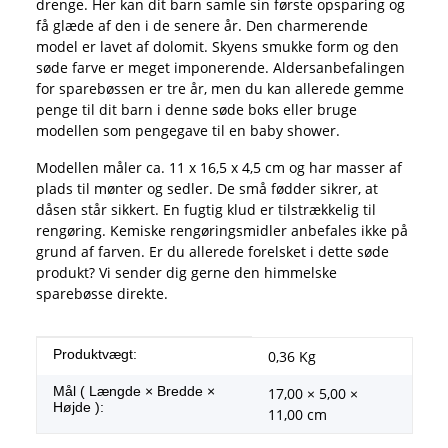
drenge. Her kan dit barn samle sin første opsparing og
få glæde af den i de senere år. Den charmerende
model er lavet af dolomit. Skyens smukke form og den
søde farve er meget imponerende. Aldersanbefalingen
for sparebøssen er tre år, men du kan allerede gemme
penge til dit barn i denne søde boks eller bruge
modellen som pengegave til en baby shower.
Modellen måler ca. 11 x 16,5 x 4,5 cm og har masser af
plads til mønter og sedler. De små fødder sikrer, at
dåsen står sikkert. En fugtig klud er tilstrækkelig til
rengøring. Kemiske rengøringsmidler anbefales ikke på
grund af farven. Er du allerede forelsket i dette søde
produkt? Vi sender dig gerne den himmelske
sparebøsse direkte.
#productDetails.itemInformation#
#productDetails.itemValue#
Produktvægt:
0,36
Kg
Mål ( Længde × Bredde ×
17,00 × 5,00 ×
Højde ):
11,00 cm