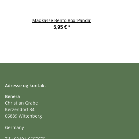
Madkasse Bento Box 'Panda'
Va
5,95 €
*
Adresse og kontakt
Benera
Christian Grabe
Kerzendorf 34
06889 Wittenberg
Germany
Tlf.: 03491-6697670