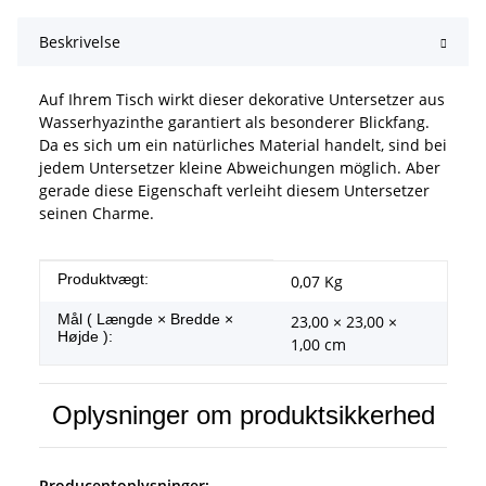
Beskrivelse
Auf Ihrem Tisch wirkt dieser dekorative Untersetzer aus
Wasserhyazinthe garantiert als besonderer Blickfang.
Da es sich um ein natürliches Material handelt, sind bei
jedem Untersetzer kleine Abweichungen möglich. Aber
gerade diese Eigenschaft verleiht diesem Untersetzer
seinen Charme.
#productDetails.itemInformation#
#productDetails.itemValue#
Produktvægt:
0,07
Kg
Mål ( Længde × Bredde ×
23,00 × 23,00 ×
Højde ):
1,00 cm
Oplysninger om produktsikkerhed
Producentoplysninger: