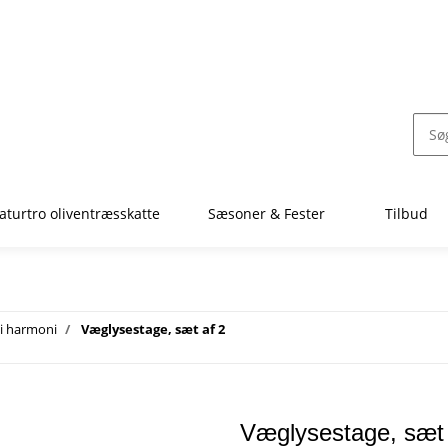
aturtro oliventræsskatte
Sæsoner & Fester
Tilbud
 i harmoni
Væglysestage, sæt af 2
Væglysestage, sæt 