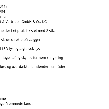
03117
794
armoni
t & Vertriebs GmbH & Co. KG
older i et praktisk sæt med 2 stk.
 at skrue direkte på væggen
il LED-lys og ægte vokslys
 tages af og skylles for nem rengøring
ndørs og overdækkede udendørs områder til
amme
dage
Fremmede lande