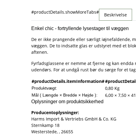
#productDetails.showMoreTabs#
Beskrivelse
Enkel chic - fortryllende lysestager til væggen
De er ikke prangende eller særligt iøjnefaldende, me
væggen. De to indsatte glas er udstyret med et blokl
aftenen.
Fyrfadsglassene er nemme at fjerne og kan endda re
udendørs. For at undgå rust bør du sørge for et tag 
#productDetails.itemInformation#
#productDetai
0,80
Kg
Produktvægt:
6,00 × 7,50 × 4
Mål ( Længde × Bredde × Højde ):
Oplysninger om produktsikkerhed
Producentoplysninger:
Harms Import & Vertriebs GmbH & Co. KG
Sternkamp 18
Westerstede, , 26655