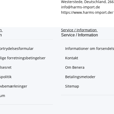
Westerstede, Deutschland, 26
info@harms-import.de
https://www.harms-import.de/
on
Service / Information
n
Service / Information
ortrydelsesformular
Informationer om forsendel
ige forretningsbetingelser
Kontakt
lsesret
Om Benera
spolitik
Betalingsmetoder
lovbemærkninger
Sitemap
sum