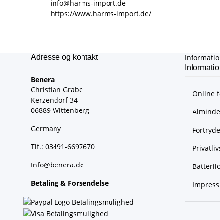
info@harms-import.de
https://www.harms-import.de/
Adresse og kontakt
Informati
Informatio
Benera
Christian Grabe
Online f
Kerzendorf 34
06889 Wittenberg
Almindel
Germany
Fortryde
Tlf.: 03491-6697670
Privatliv
Info@benera.de
Batteri
Betaling & Forsendelse
Impres