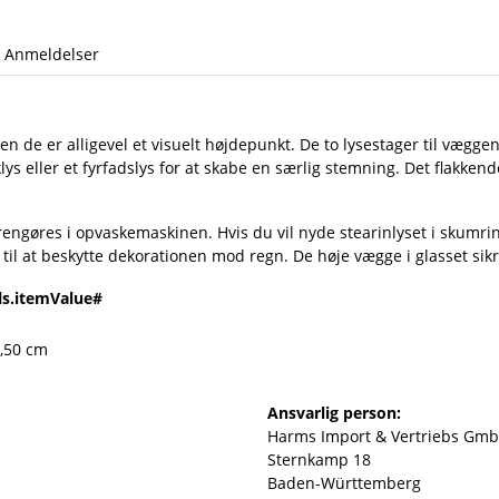
Anmeldelser
n de er alligevel et visuelt højdepunkt. De to lysestager til vægge
ys eller et fyrfadslys for at skabe en særlig stemning. Det flakken
ngøres i opvaskemaskinen. Hvis du vil nyde stearinlyset i skumrin
til at beskytte dekorationen mod regn. De høje vægge i glasset sikre
ls.itemValue#
1,50 cm
Ansvarlig person:
Harms Import & Vertriebs Gmb
Sternkamp 18
Baden-Württemberg