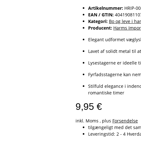
Artikelnummer:
HRIP-0
EAN / GTIN:
4041908110
Kategori:
Bo og leve i h
Producent:
Harms Impor
Elegant udformet væglysh
Lavet af solidt metal til
Lysestagerne er ideelle t
Fyrfadsstagerne kan nemt
Stilfuld elegance i inde
romantiske timer
9,95 €
inkl. Moms , plus
Forsendelse
tilgængeligt med det s
Leveringstid:
2 - 4 Hver