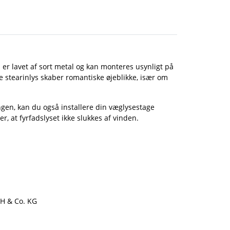
n er lavet af sort metal og kan monteres usynligt på
de stearinlys skaber romantiske øjeblikke, især om
gen, kan du også installere din væglysestage
r, at fyrfadslyset ikke slukkes af vinden.
H & Co. KG