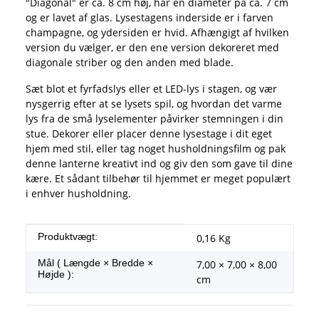
"Diagonal" er ca. 8 cm høj, har en diameter på ca. 7 cm
og er lavet af glas. Lysestagens inderside er i farven
champagne, og ydersiden er hvid. Afhængigt af hvilken
version du vælger, er den ene version dekoreret med
diagonale striber og den anden med blade.
Sæt blot et fyrfadslys eller et LED-lys i stagen, og vær
nysgerrig efter at se lysets spil, og hvordan det varme
lys fra de små lyselementer påvirker stemningen i din
stue. Dekorer eller placer denne lysestage i dit eget
hjem med stil, eller tag noget husholdningsfilm og pak
denne lanterne kreativt ind og giv den som gave til dine
kære. Et sådant tilbehør til hjemmet er meget populært
i enhver husholdning.
#productDetails.itemInformation#
#productDetails.itemValue#
Produktvægt:
0,16
Kg
Mål ( Længde × Bredde ×
7,00 × 7,00 × 8,00
Højde ):
cm