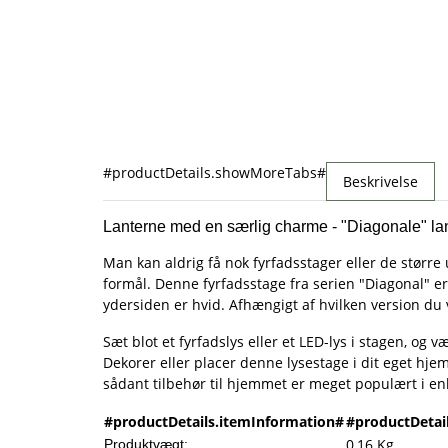
#productDetails.showMoreTabs#
Beskrivelse
Lanterne med en særlig charme - "Diagonale" lan
Man kan aldrig få nok fyrfadsstager eller de større 
formål. Denne fyrfadsstage fra serien "Diagonal" er
ydersiden er hvid. Afhængigt af hvilken version d
Sæt blot et fyrfadslys eller et LED-lys i stagen, og
Dekorer eller placer denne lysestage i dit eget hje
sådant tilbehør til hjemmet er meget populært i e
#productDetails.itemInformation#
#productDetai
0,16
Kg
Produktvægt: