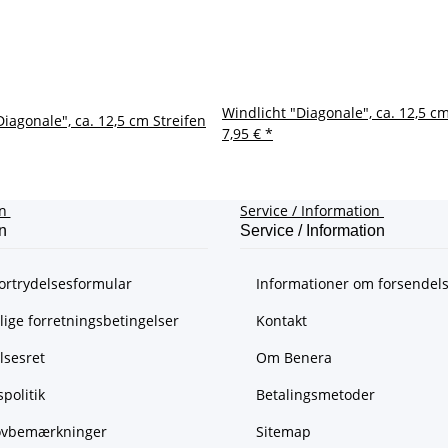
Windlicht "Diagonale", ca. 12,5 cm
Diagonale", ca. 12,5 cm Streifen
7,95 €
*
on
Service / Information
n
Service / Information
ortrydelsesformular
Informationer om forsendel
ige forretningsbetingelser
Kontakt
lsesret
Om Benera
spolitik
Betalingsmetoder
lovbemærkninger
Sitemap