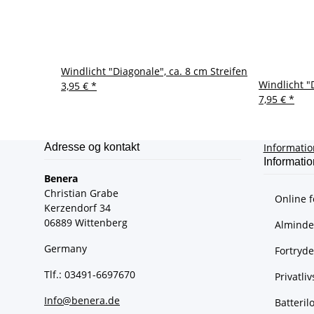
Windlicht "Diagonale", ca. 8 cm Streifen
Windlicht "
3,95 €
*
7,95 €
*
Adresse og kontakt
Informati
Informatio
Benera
Christian Grabe
Online f
Kerzendorf 34
06889 Wittenberg
Almindel
Germany
Fortryde
Tlf.: 03491-6697670
Privatliv
Info@benera.de
Batteri