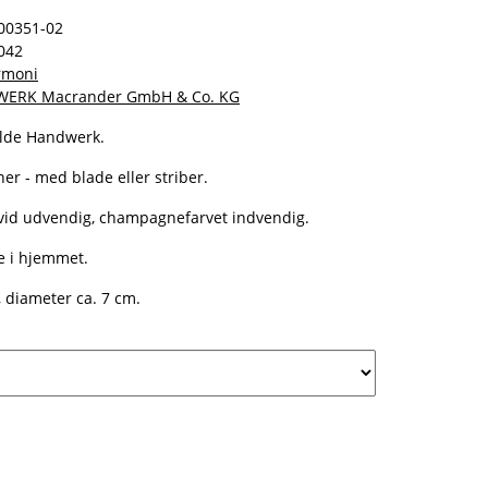
00351-02
042
armoni
WERK Macrander GmbH & Co. KG
ilde Handwerk.
oner - med blade eller striber.
 hvid udvendig, champagnefarvet indvendig.
e i hjemmet.
, diameter ca. 7 cm.