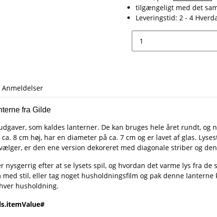
tilgængeligt med det s
Leveringstid:
2 - 4 Hver
Anmeldelser
terne fra Gilde
udgaver, som kaldes lanterner. De kan bruges hele året rundt, og nå
 ca. 8 cm høj, har en diameter på ca. 7 cm og er lavet af glas. Lys
u vælger, er den ene version dekoreret med diagonale striber og d
 vær nysgerrig efter at se lysets spil, og hvordan det varme lys fra 
m med stil, eller tag noget husholdningsfilm og pak denne lanterne k
nhver husholdning.
ls.itemValue#