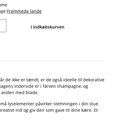
amme
dage
Fremmede lande
I indkøbskurven
r de ikke er tændt, er de også ideelle til dekorative
estagens inderside er i farven champagne, og
en anden med blade.
de små lyselementer påvirker stemningen i din stue.
reativt ind og giv den som gave til dine kære. Et